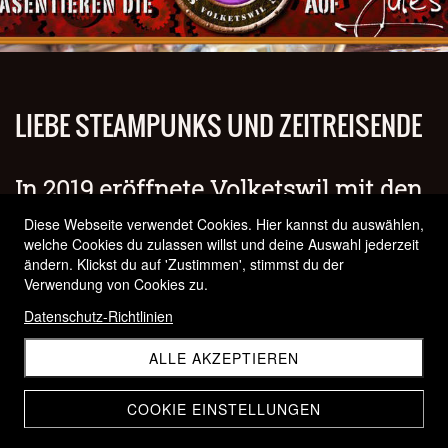
LIEBE STEAMPUNKS UND ZEITREISENDE
In 2019 eröffnete Volketswil mit den
Swiss Steampunk Days ein Portal für
Diese Webseite verwendet Cookies. Hier kannst du auswählen,
euch. Nun sehen wir euch gerne
welche Cookies du zulassen willst und deine Auswahl jederzeit
immer wieder am fabelhaftem
ändern. Klickst du auf 'Zustimmen', stimmst du der
Wichtelfest, an der Zeitreise Event
Verwendung von Cookies zu.
und demnächst am
Fantasy Festival am 30. + 31. Mai
Datenschutz-Richtlinien
2026
ALLE AKZEPTIEREN
COOKIE EINSTELLUNGEN